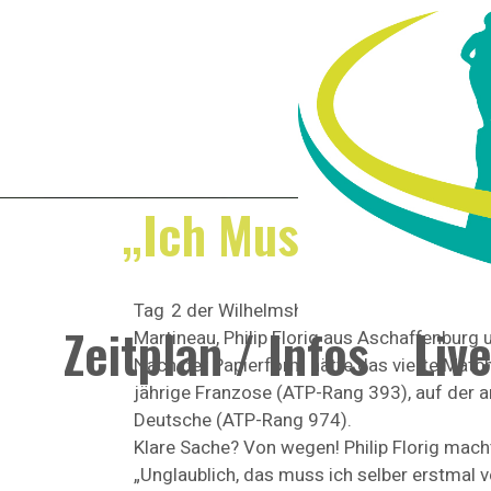
„Ich Muss Noch Vi
Tag 2 der Wilhelmshöhe Open endete wie Ta
Zeitplan / Infos
Liv
Martineau, Philip Florig aus Aschaffenburg 
Nach der Papierform hätte das vierte Matc
jährige Franzose (ATP-Rang 393), auf der 
Deutsche (ATP-Rang 974).
Klare Sache? Von wegen! Philip Florig macht
„Unglaublich, das muss ich selber erstmal v