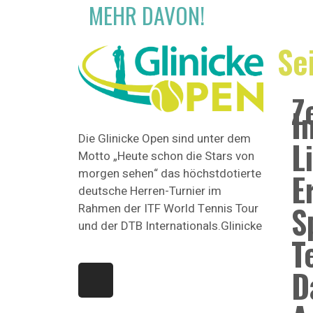
MEHR DAVON!
Se
Z
I
Die Glinicke Open sind unter dem
L
Motto „Heute schon die Stars von
morgen sehen“ das höchstdotierte
E
deutsche Herren-Turnier im
S
Rahmen der ITF World Tennis Tour
und der DTB Internationals.Glinicke
T
D