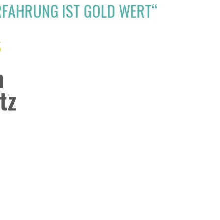
RFAHRUNG IST GOLD WERT“
s
m
tz