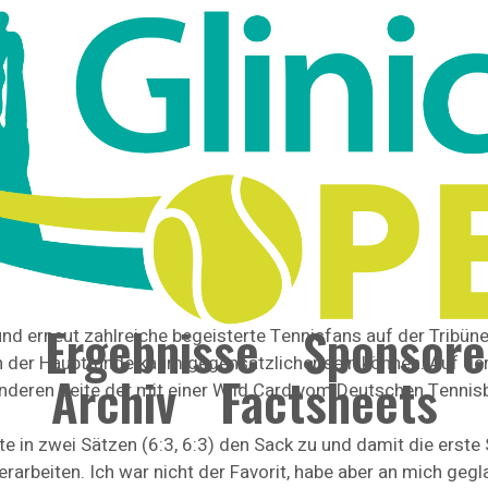
el Lernen“
g 1: mit einem Topspiel auf dem Centre Court. Die Akteure
e
Ergebnisse
Sponsore
und erneut zahlreiche begeisterte Tennisfans auf der Tribüne
h der Hauptrunde kaum gegensätzlicher sein können. Auf de
Archiv
Factsheets
anderen Seite der mit einer Wild Card vom Deutschen Tennis
e in zwei Sätzen (6:3, 6:3) den Sack zu und damit die erste 
erarbeiten. Ich war nicht der Favorit, habe aber an mich ge