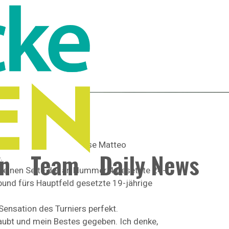
 dieses Mal: Der Franzose Matteo
n
Team
Daily News
.
r einen Seite der an Nummer 4 gesetzte 24-
bund fürs Hauptfeld gesetzte 19-jährige
Sensation des Turniers perfekt.
glaubt und mein Bestes gegeben. Ich denke,