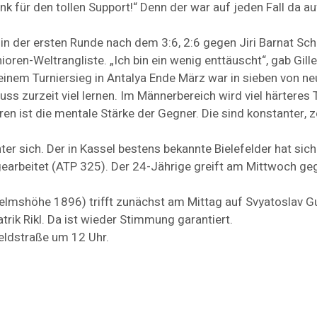
 für den tollen Support!“ Denn der war auf jeden Fall da au
in der ersten Runde nach dem 3:6, 2:6 gegen Jiri Barnat Sch
ren-Weltrangliste. „Ich bin ein wenig enttäuscht“, gab ­Gill
einem Turniersieg in Antalya Ende März war in sieben von ne
muss zurzeit viel lernen. Im Männerbereich wird viel härtere
en ist die mentale Stärke der Gegner. Die sind konstanter, 
ter sich. Der in Kassel bestens bekannte Bielefelder hat si
earbeitet (ATP 325). Der 24-Jährige greift am Mittwoch ge
lmshöhe 1896) trifft zunächst am Mittag auf Svyatoslav Gu
trik Rikl. Da ist wieder Stimmung garantiert.
eldstraße um 12 Uhr.