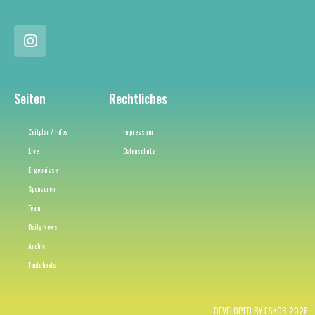
Seiten
Rechtliches
Zeitplan / Infos
Impressum
Live
Datenschutz
Ergebnisse
Sponsoren
Team
Daily News
Archiv
Factsheets
DEVELOPED BY ESKOR 2026